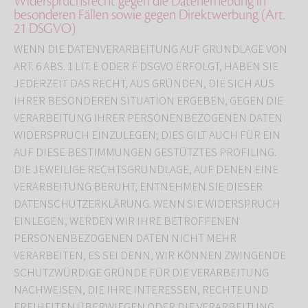
Widerspruchsrecht gegen die Datenerhebung in
besonderen Fällen sowie gegen Direktwerbung (Art.
21 DSGVO)
WENN DIE DATENVERARBEITUNG AUF GRUNDLAGE VON
ART. 6 ABS. 1 LIT. E ODER F DSGVO ERFOLGT, HABEN SIE
JEDERZEIT DAS RECHT, AUS GRÜNDEN, DIE SICH AUS
IHRER BESONDEREN SITUATION ERGEBEN, GEGEN DIE
VERARBEITUNG IHRER PERSONENBEZOGENEN DATEN
WIDERSPRUCH EINZULEGEN; DIES GILT AUCH FÜR EIN
AUF DIESE BESTIMMUNGEN GESTÜTZTES PROFILING.
DIE JEWEILIGE RECHTSGRUNDLAGE, AUF DENEN EINE
VERARBEITUNG BERUHT, ENTNEHMEN SIE DIESER
DATENSCHUTZERKLÄRUNG. WENN SIE WIDERSPRUCH
EINLEGEN, WERDEN WIR IHRE BETROFFENEN
PERSONENBEZOGENEN DATEN NICHT MEHR
VERARBEITEN, ES SEI DENN, WIR KÖNNEN ZWINGENDE
SCHUTZWÜRDIGE GRÜNDE FÜR DIE VERARBEITUNG
NACHWEISEN, DIE IHRE INTERESSEN, RECHTE UND
FREIHEITEN ÜBERWIEGEN ODER DIE VERARBEITUNG