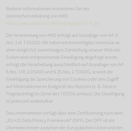
Weitere Informationen entnehmen Sie der
Datenschutzerklärung von AWS:
https://aws.amazon.com/de/privacy/?nc1=f_pr
.
Die Verwendung von AWS erfolgt auf Grundlage von Art. 6
Abs. 1 lit. f DSGVO. Wir haben ein berechtigtes Interesse an
einer möglichst zuverlässigen Darstellung unserer Website.
Sofern eine entsprechende Einwilligung abgefragt wurde,
erfolgt die Verarbeitung ausschließlich auf Grundlage von Art.
6 Abs. 1 lit. a DSGVO und § 25 Abs. 1 TDDDG, soweit die
Einwilligung die Speicherung von Cookies oder den Zugriff
auf Informationen im Endgerät des Nutzers (z. B. Device-
Fingerprinting) im Sinne des TDDDG umfasst. Die Einwilligung
ist jederzeit widerrufbar.
Das Unternehmen verfügt über eine Zertifizierung nach dem
„EU-US Data Privacy Framework“ (DPF). Der DPF ist ein
Übereinkommen zwischen der Europäischen Union und den