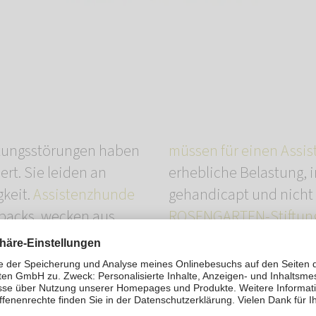
tungsstörungen haben
müssen für einen Assi
ert. Sie leiden an
erhebliche Belastung, i
gkeit.
Assistenzhunde
gehandicapt und nicht 
backs, wecken aus
ROSENGARTEN-Stiftun
denen sie ihren
weiteren helfen. Förde
e helfen, den Alltag zu
konnten bereits ausge
Spendengelder
fließen
Personalkosten und mit
n Krankenkassen nicht