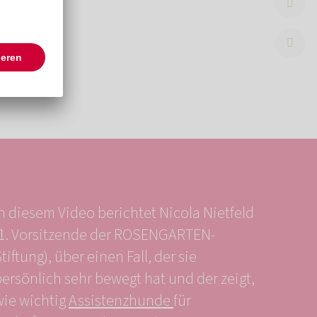
n diesem Video berichtet Nicola Nietfeld
(1. Vorsitzende der ROSENGARTEN-
tiftung), über einen Fall, der sie
ersönlich sehr bewegt hat und der zeigt,
wie wichtig
Assistenzhunde
für