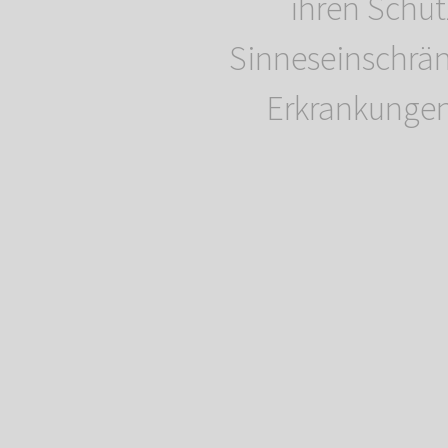
ihren Schü
Sinneseinschrä
Erkrankunge