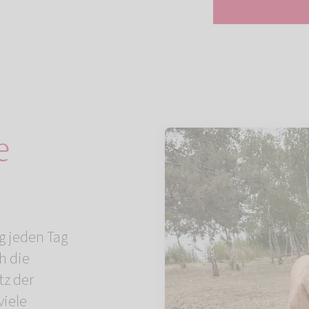
e
d
g jeden Tag
h die
tz der
iele