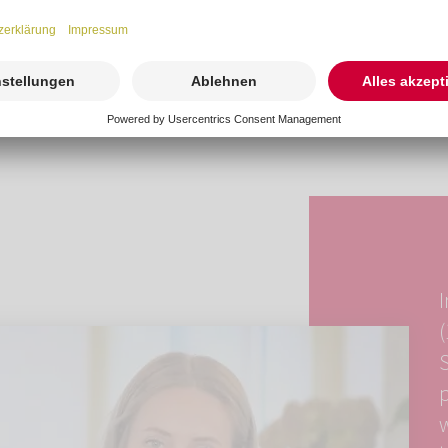
Verwaltungskosten.
 teuer. Um die
10.000€
I
S
p