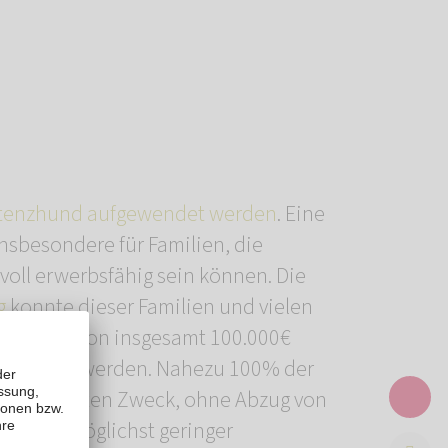
stenzhund aufgewendet werden
. Eine
nsbesondere für Familien, die
voll erwerbsfähig sein können. Die
g
konnte dieser Familien und vielen
rzusagen von insgesamt 100.000€
sprochen werden. Nahezu 100% der
 in den guten Zweck, ohne Abzug von
 Abzug möglichst geringer