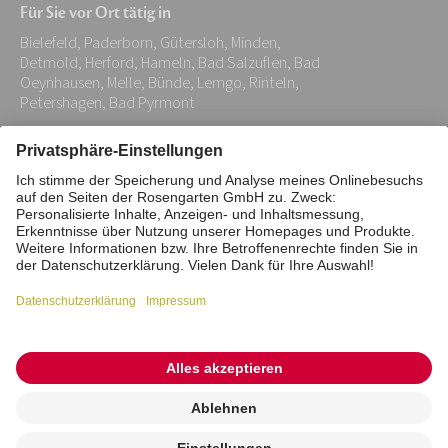
Für Sie vor Ort tätig in
Adresse:
Bielefeld, Paderborn, Gütersloh, Minden,
*
Detmold, Herford, Hameln, Bad Salzuflen, Bad
Oeynhausen, Melle, Bünde, Lemgo, Rinteln,
Petershagen, Bad Pyrmont
Impressum
Datenschutz
Stiftung
Interne Meldestelle
Zahlungsmittel
Vertrag widerrufen
Barrierefreiheitserklärung
Cookie/Tracking-Einstellungen
© 2026 ROSENGARTEN-Tierbestattung