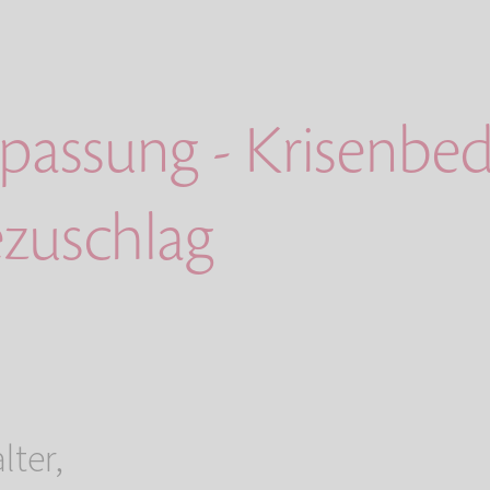
npassung - Krisenbed
ezuschlag
lter,