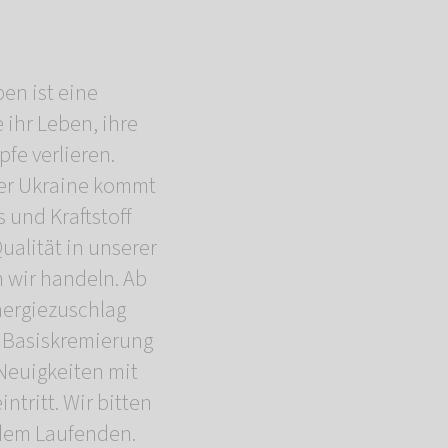
en ist eine
 ihr Leben, ihre
fe verlieren.
der Ukraine kommt
 und Kraftstoff
ualität in unserer
 wir handeln. Ab
nergiezuschlag
e Basiskremierung
 Neuigkeiten mit
ntritt. Wir bitten
 dem Laufenden.