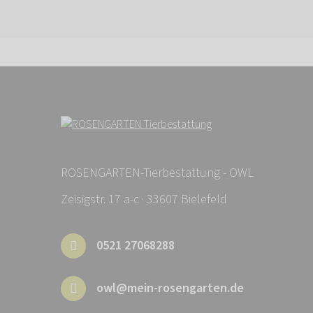
ROSENGARTEN-Tierbestattung - OWL
Zeisigstr. 17 a-c · 33607 Bielefeld
0521 27068288
owl@mein-rosengarten.de