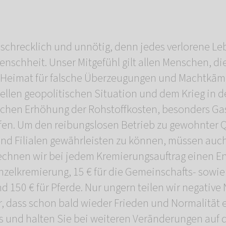
, schrecklich und unnötig, denn jedes verlorene Leb
enschheit. Unser Mitgefühl gilt allen Menschen, die
 Heimat für falsche Überzeugungen und Machtkämp
ellen geopolitischen Situation und dem Krieg in 
ischen Erhöhung der Rohstoffkosten, besonders Gas
fen. Um den reibungslosen Betrieb zu gewohnter Q
nd Filialen gewährleisten zu können, müssen auch
chnen wir bei jedem Kremierungsauftrag einen E
Einzelkremierung, 15 € für die Gemeinschafts- sowi
d 150 € für Pferde. Nur ungern teilen wir negative
, dass schon bald wieder Frieden und Normalität ei
s und halten Sie bei weiteren Veränderungen auf