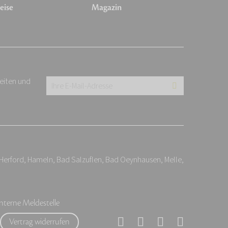
eise
Magazin
keiten und
Ihre
E-
Mail-
Adresse:
*
 Herford, Hameln, Bad Salzuflen, Bad Oeynhausen, Melle,
Interne Meldestelle
Vertrag widerrufen