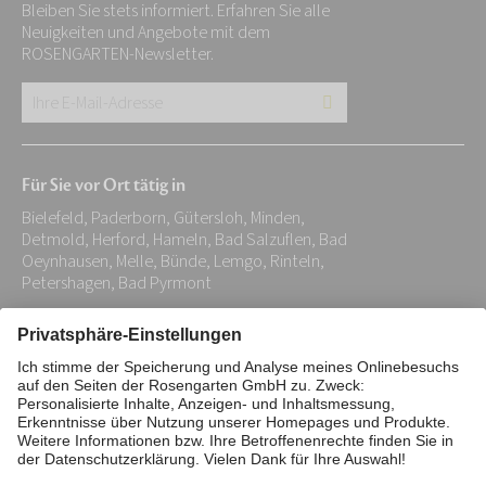
Bleiben Sie stets informiert. Erfahren Sie alle
Neuigkeiten und Angebote mit dem
ROSENGARTEN-Newsletter.
Ihre
E-
Mail-
Für Sie vor Ort tätig in
Adresse:
Bielefeld, Paderborn, Gütersloh, Minden,
*
Detmold, Herford, Hameln, Bad Salzuflen, Bad
Oeynhausen, Melle, Bünde, Lemgo, Rinteln,
Petershagen, Bad Pyrmont
Impressum
Datenschutz
Stiftung
Interne Meldestelle
Zahlungsmittel
Vertrag widerrufen
Barrierefreiheitserklärung
Cookie/Tracking-Einstellungen