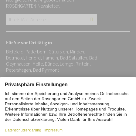
Neuigkeiten und Angebote mit dem
ROSENGARTEN-Newsletter.
Ihre
E-
Mail-
Für Sie vor Ort tätig in
Adresse:
Bielefeld, Paderborn, Gütersloh, Minden,
*
Detmold, Herford, Hameln, Bad Salzuflen, Bad
Oeynhausen, Melle, Bünde, Lemgo, Rinteln,
Petershagen, Bad Pyrmont
Impressum
Datenschutz
Stiftung
Interne Meldestelle
Zahlungsmittel
Vertrag widerrufen
Barrierefreiheitserklärung
Cookie/Tracking-Einstellungen