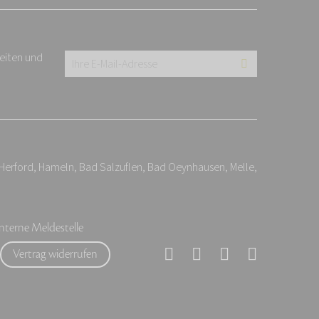
keiten und
Ihre
E-
Mail-
Adresse:
*
 Herford, Hameln, Bad Salzuflen, Bad Oeynhausen, Melle,
Interne Meldestelle
Vertrag widerrufen