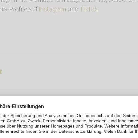
ia-Profile auf
Instagram
und
TikTok
.
t