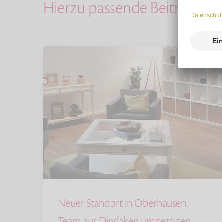
Hierzu passende Beiträge
Neuer Standort in Oberhausen:
Team aus Dinslaken umgezogen