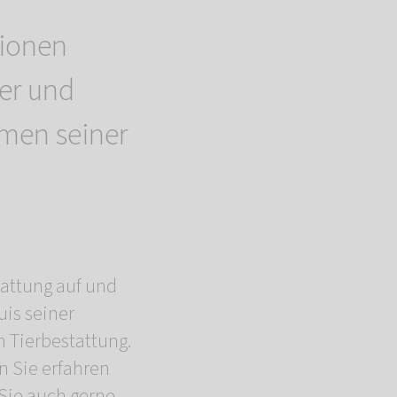
lionen
er und
men seiner
attung auf und
uis seiner
 Tierbestattung.
n Sie erfahren
Sie auch gerne