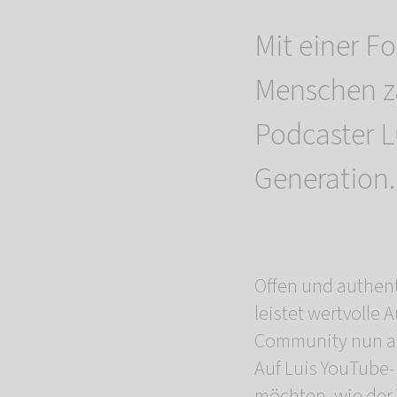
Mit einer F
Menschen zä
Podcaster L
Generation.
Offen und authen
leistet wertvolle 
Community nun auc
Auf Luis YouTube-
möchten, wie der 