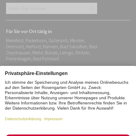
Ihre
E-
Mail-
Für Sie vor Ort tätig in
Adresse:
Bielefeld, Paderborn, Gütersloh, Minden,
*
Detmold, Herford, Hameln, Bad Salzuflen, Bad
Oeynhausen, Melle, Bünde, Lemgo, Rinteln,
Petershagen, Bad Pyrmont
Impressum
Datenschutz
Stiftung
Interne Meldestelle
Zahlungsmittel
Vertrag widerrufen
Barrierefreiheitserklärung
Cookie/Tracking-Einstellungen