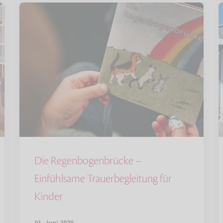
Die Regenbogenbrücke –
Einfühlsame Trauerbegleitung für
Kinder