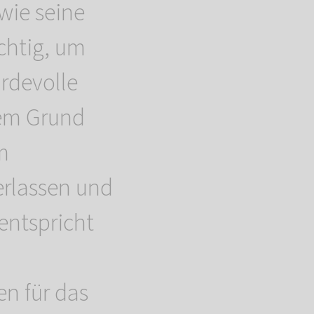
wie seine
chtig, um
rdevolle
sem Grund
m
erlassen und
entspricht
n
en für das