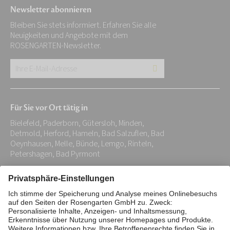
Newsletter abonnieren
Bleiben Sie stets informiert. Erfahren Sie alle
Neuigkeiten und Angebote mit dem
ROSENGARTEN-Newsletter.
Ihre
E-
Mail-
Für Sie vor Ort tätig in
Adresse:
Bielefeld, Paderborn, Gütersloh, Minden,
*
Detmold, Herford, Hameln, Bad Salzuflen, Bad
Oeynhausen, Melle, Bünde, Lemgo, Rinteln,
Petershagen, Bad Pyrmont
Impressum
Datenschutz
Stiftung
Interne Meldestelle
Zahlungsmittel
Vertrag widerrufen
Barrierefreiheitserklärung