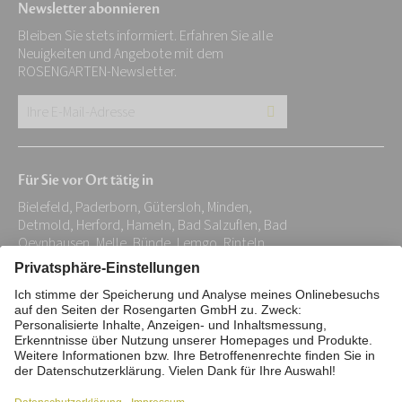
Newsletter abonnieren
Bleiben Sie stets informiert. Erfahren Sie alle
Neuigkeiten und Angebote mit dem
ROSENGARTEN-Newsletter.
Ihre
E-
Mail-
Für Sie vor Ort tätig in
Adresse:
Bielefeld, Paderborn, Gütersloh, Minden,
*
Detmold, Herford, Hameln, Bad Salzuflen, Bad
Oeynhausen, Melle, Bünde, Lemgo, Rinteln,
Petershagen, Bad Pyrmont
Impressum
Datenschutz
Stiftung
Interne Meldestelle
Zahlungsmittel
Vertrag widerrufen
Barrierefreiheitserklärung