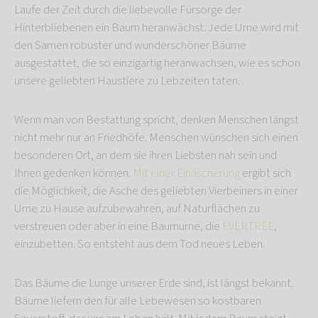
Laufe der Zeit durch die liebevolle Fürsorge der
Hinterbliebenen ein Baum heranwächst. Jede Urne wird mit
den Samen robuster und wunderschöner Bäume
ausgestattet, die so einzigartig heranwachsen, wie es schon
unsere geliebten Haustiere zu Lebzeiten taten.
Wenn man von Bestattung spricht, denken Menschen längst
nicht mehr nur an Friedhöfe. Menschen wünschen sich einen
besonderen Ort, an dem sie ihren Liebsten nah sein und
Ihnen gedenken können.
Mit einer Einäscherung
ergibt sich
die Möglichkeit, die Asche des geliebten Vierbeiners in einer
Urne zu Hause aufzubewahren, auf Naturflächen zu
verstreuen oder aber in eine Baumurne, die
EVERTREE
,
einzubetten. So entsteht aus dem Tod neues Leben.
Das Bäume die Lunge unserer Erde sind, ist längst bekannt.
Bäume liefern den für alle Lebewesen so kostbaren