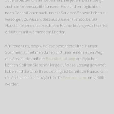
Sauerstoff, der uns am Leben hält. Mit jedem Baum steigt
auch die Lebensqualität unserer Erde und ermöglicht es
noch Generationen nach uns mit Sauerstoff sowie Leben zu
versorgen. Zu wissen, dass aus unserem verstorbenen
Haustier einer dieser kostbaren Bäume herangewachsen ist,
erfüllt uns mit wärmendem Frieden.
Wir freuen uns, dass wir diese besondere Urne in unser
Sortiment aufnehmen dürfen und Ihnen einen neuen Weg
des Abschiedes mit der
Baumbestattung
ermöglichen
können. Sollten Sie schon lange auf diese Lösung gewartet
haben und die Urne Ihres Lieblings ist bereits zu Hause, kann
die Asche auch nachträglich in die
Evertree-Urne
umgefüllt
werden.