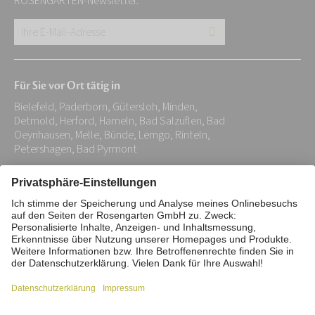
ROSENGARTEN-Newsletter.
Ihre
E-
Mail-
Für Sie vor Ort tätig in
Adresse:
Bielefeld, Paderborn, Gütersloh, Minden,
*
Detmold, Herford, Hameln, Bad Salzuflen, Bad
Oeynhausen, Melle, Bünde, Lemgo, Rinteln,
Petershagen, Bad Pyrmont
Impressum
Datenschutz
Stiftung
Interne Meldestelle
Zahlungsmittel
Vertrag widerrufen
Barrierefreiheitserklärung
Cookie/Tracking-Einstellungen